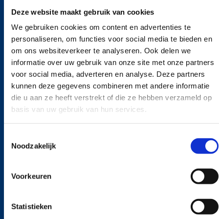
Deze website maakt gebruik van cookies
Amalialaan 41
We gebruiken cookies om content en advertenties te
3743 KE Baarn
personaliseren, om functies voor social media te bieden en
karst.dollekamp@ictcareer.com
om ons websiteverkeer te analyseren. Ook delen we
informatie over uw gebruik van onze site met onze partners
035 548 90 48
voor social media, adverteren en analyse. Deze partners
kunnen deze gegevens combineren met andere informatie
die u aan ze heeft verstrekt of die ze hebben verzameld op
Werving van specialisten
basis van uw gebruik van hun services.
Lokale werving & selectie:
Toestemmingsselectie
Noodzakelijk
Diensten
Voorkeuren
Statistieken
Voor professionals