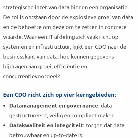
n
k
strategische inzet van data binnen een organisatie.
a
a
a
De rol is ontstaan door de explosieve groei van data
m
r
p
en de behoefte om deze om te zetten in concrete
K
a
waarde. Waar een IT-afdeling zich vaak richt op
r
systemen en infrastructuur, kijkt een CDO naar de
s
t
businesskant van data: hoe kunnen gegevens
D
bijdragen aan groei, efficiëntie en
o
l
concurrentievoordeel?
l
e
Een CDO richt zich op vier kerngebieden:
k
a
Datamanagement en governance
: data
m
gestructureerd, veilig en compliant maken.
p
Datakwaliteit en integriteit
: zorgen dat data
betrouwbaar en up-to-date is.