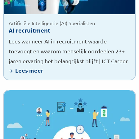
Artificiële Intelligentie (AI) Specialisten
AI recruitment
Lees wanneer AI in recruitment waarde
toevoegt en waarom menselijk oordeelen 23+
jaren ervaring het belangrijkst blijft | ICT Career
Lees meer
Lees
meer
over
IT-
werving
en