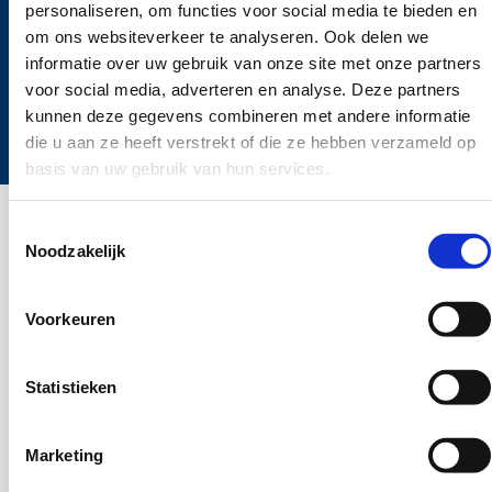
Voor professionals
personaliseren, om functies voor social media te bieden en
om ons websiteverkeer te analyseren. Ook delen we
Snelle navigatie
informatie over uw gebruik van onze site met onze partners
voor social media, adverteren en analyse. Deze partners
©2024 ICT Career werving en selectie ICT
kunnen deze gegevens combineren met andere informatie
die u aan ze heeft verstrekt of die ze hebben verzameld op
Cookies
Privacy policy
Disclaimer
basis van uw gebruik van hun services.
Toestemmingsselectie
Noodzakelijk
Voorkeuren
Statistieken
Marketing