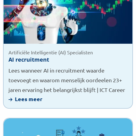
Artificiële Intelligentie (AI) Specialisten
AI recruitment
Lees wanneer AI in recruitment waarde
toevoegt en waarom menselijk oordeelen 23+
jaren ervaring het belangrijkst blijft | ICT Career
Lees meer
Lees
meer