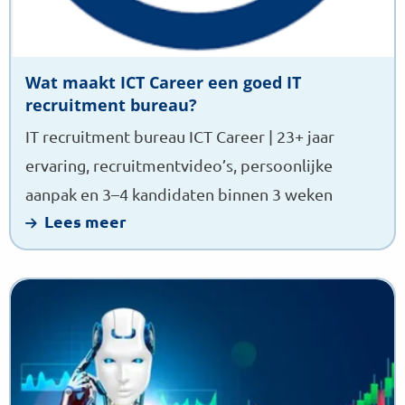
Wat maakt ICT Career een goed IT
recruitment bureau?
IT recruitment bureau ICT Career | 23+ jaar
ervaring, recruitmentvideo’s, persoonlijke
aanpak en 3–4 kandidaten binnen 3 weken
Lees meer
Lees
meer
over
AI
recruitment