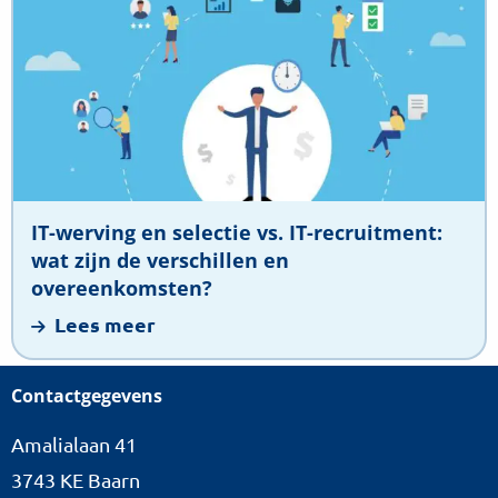
over
IT-
werving
en
selectie
vs.
IT-
recruitment:
IT-werving en selectie vs. IT-recruitment:
wat
wat zijn de verschillen en
zijn
overeenkomsten?
de
Lees meer
verschillen
en
Contactgegevens
overeenkomsten?
Amalialaan 41
3743 KE Baarn