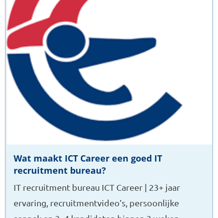
ICT
Career
een
goed
IT
recruitment
bureau?
Wat maakt ICT Career een goed IT
recruitment bureau?
IT recruitment bureau ICT Career | 23+ jaar
ervaring, recruitmentvideo’s, persoonlijke