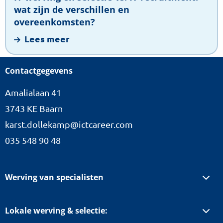
wat
wat zijn de verschillen en
zijn
overeenkomsten?
de
Lees meer
verschillen
en
Contactgegevens
overeenkomsten?
Amalialaan 41
3743 KE Baarn
karst.dollekamp@ictcareer.com
035 548 90 48
Werving van specialisten
Lokale werving & selectie: