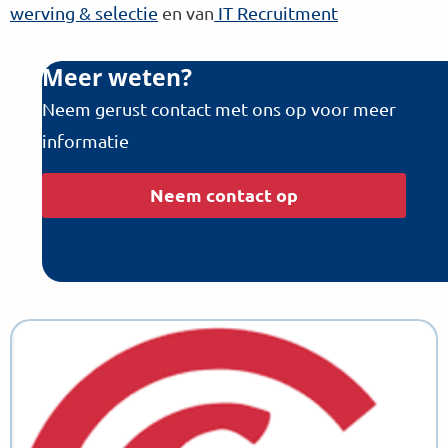
werving & selectie
en van
IT Recruitment
Meer weten?
Neem gerust contact met ons op voor meer
informatie
Neem contact op
Recente artikelen / blog items
Lees
meer
over
Wat
maakt