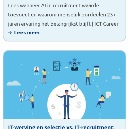
Lees wanneer AI in recruitment waarde
toevoegt en waarom menselijk oordeelen 23+
jaren ervaring het belangrijkst blijft | ICT Career
Lees meer
Lees
meer
over
IT-
werving
en
selectie
vs.
IT-
recruitment:
IT-werving en selectie vs. IT-recruitment: