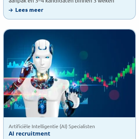
aanpak en 3–4 kandidaten binnen 3 weken
Lees meer
Lees
meer
over
AI
recruitment
Artificiële Intelligentie (AI) Specialisten
AI recruitment