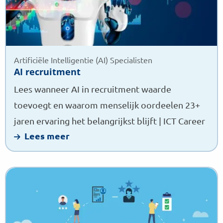
Artificiële Intelligentie (AI) Specialisten
AI recruitment
Lees wanneer AI in recruitment waarde
toevoegt en waarom menselijk oordeelen 23+
jaren ervaring het belangrijkst blijft | ICT Career
Lees meer
Lees
meer
over
IT-