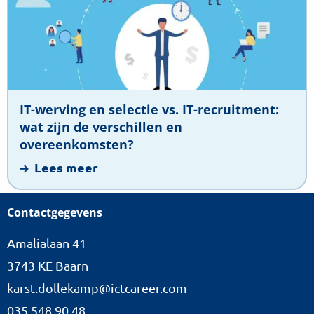
werving
en
selectie
vs.
IT-
recruitment:
IT-werving en selectie vs. IT-recruitment:
wat
wat zijn de verschillen en
zijn
overeenkomsten?
de
Lees meer
verschillen
en
Contactgegevens
overeenkomsten?
Amalialaan 41
3743 KE Baarn
karst.dollekamp@ictcareer.com
035 548 90 48