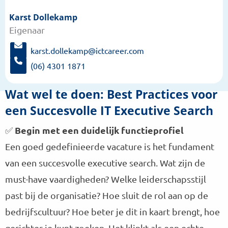
Karst Dollekamp
Meer
Eigenaar
informatie
over:
karst.dollekamp@ictcareer.com
Karst
S
(06) 4301 1871
t
Dollekamp
B
u
e
Wat wel te doen: Best Practices voor
u
l
r
een Succesvolle IT Executive Search
K
e
a
e
Begin met een duidelijk functieprofiel
✅
r
n
s
Een goed gedefinieerde vacature is het fundament
e
t
-
van een succesvolle executive search. Wat zijn de
D
m
o
must-have vaardigheden? Welke leiderschapsstijl
a
l
past bij de organisatie? Hoe sluit de rol aan op de
i
l
l
e
bedrijfscultuur? Hoe beter je dit in kaart brengt, hoe
n
k
gerichter je kunt zoeken. Het klinkt als een echte