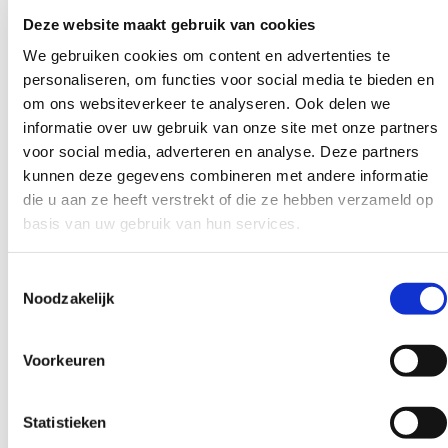
Deze website maakt gebruik van cookies
Lees
We gebruiken cookies om content en advertenties te
meer
personaliseren, om functies voor social media te bieden en
over
om ons websiteverkeer te analyseren. Ook delen we
Wat
informatie over uw gebruik van onze site met onze partners
voor social media, adverteren en analyse. Deze partners
maakt
kunnen deze gegevens combineren met andere informatie
ICT
die u aan ze heeft verstrekt of die ze hebben verzameld op
Career
basis van uw gebruik van hun services.
een
goed
Toestemmingsselectie
IT
Noodzakelijk
recruitment
bureau?
Voorkeuren
Statistieken