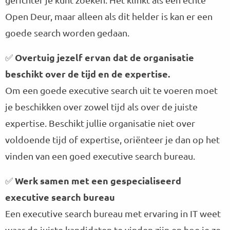
a
a
a
Open Deur, maar alleen als dit helder is kan er een
m
r
p
goede search worden gedaan.
K
a
Overtuig jezelf ervan dat de organisatie
✅
r
s
beschikt over de tijd en de expertise.
t
Om een goede executive search uit te voeren moet
D
o
je beschikken over zowel tijd als over de juiste
l
expertise. Beschikt jullie organisatie niet over
l
e
voldoende tijd of expertise, oriënteer je dan op het
k
vinden van een goed executive search bureau.
a
m
Werk samen met een gespecialiseerd
✅
p
executive search bureau
Een executive search bureau met ervaring in IT weet
waar de juiste kandidaten te vinden zijn en hoe je ze