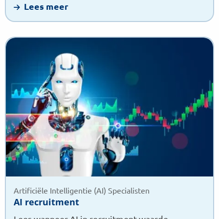
Lees meer
Lees
meer
over
AI
recruitment
Artificiële Intelligentie (AI) Specialisten
AI recruitment
Lees wanneer AI in recruitment waarde