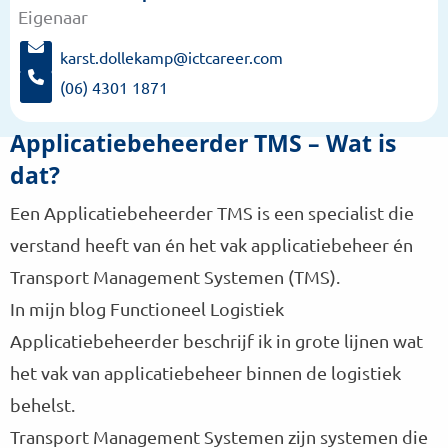
Eigenaar
informatie
over:
karst.dollekamp@ictcareer.com
Karst
S
(06) 4301 1871
t
Dollekamp
B
u
e
Applicatiebeheerder TMS – Wat is
u
l
r
dat?
K
e
a
e
Een Applicatiebeheerder TMS is een specialist die
r
n
s
verstand heeft van én het vak applicatiebeheer én
e
t
-
Transport Management Systemen (TMS).
D
m
o
In mijn blog Functioneel Logistiek
a
l
Applicatiebeheerder beschrijf ik in grote lijnen wat
i
l
l
e
het vak van applicatiebeheer binnen de logistiek
n
k
behelst.
a
a
a
Transport Management Systemen zijn systemen die
m