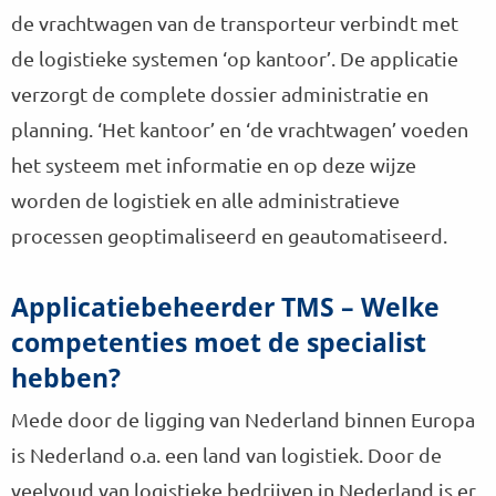
r
p
de vrachtwagen van de transporteur verbindt met
K
a
de logistieke systemen ‘op kantoor’. De applicatie
r
verzorgt de complete dossier administratie en
s
t
planning. ‘Het kantoor’ en ‘de vrachtwagen’ voeden
D
het systeem met informatie en op deze wijze
o
l
worden de logistiek en alle administratieve
l
processen geoptimaliseerd en geautomatiseerd.
e
k
a
Applicatiebeheerder TMS – Welke
m
competenties moet de specialist
p
hebben?
Mede door de ligging van Nederland binnen Europa
is Nederland o.a. een land van logistiek. Door de
veelvoud van logistieke bedrijven in Nederland is er