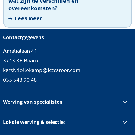
wat zijn de verschillen en
zijn
overeenkomsten?
de
Lees meer
verschillen
en
Contactgegevens
overeenkomsten?
Amalialaan 41
3743 KE Baarn
karst.dollekamp@ictcareer.com
035 548 90 48
Werving van specialisten
Lokale werving & selectie: