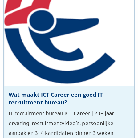
ICT
Career
een
goed
IT
recruitment
bureau?
Wat maakt ICT Career een goed IT
recruitment bureau?
IT recruitment bureau ICT Career | 23+ jaar
ervaring, recruitmentvideo’s, persoonlijke
aanpak en 3–4 kandidaten binnen 3 weken