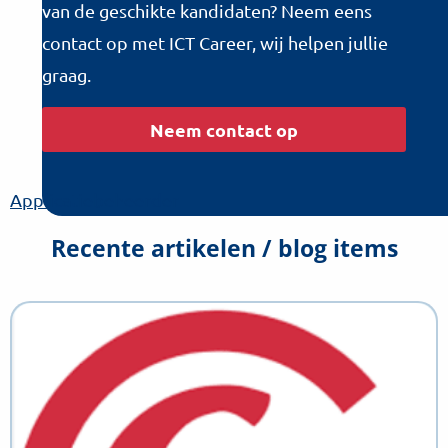
van de geschikte kandidaten? Neem eens
contact op met ICT Career, wij helpen jullie
graag.
Neem contact op
Applicatiebeheerder
Recente artikelen / blog items
Lees
meer
over
Wat
maakt