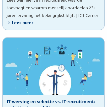
toevoegt en waarom menselijk oordeelen 23+
jaren ervaring het belangrijkst blijft | ICT Career
Lees meer
Lees
meer
over
IT-
werving
en
selectie
vs.
IT-
recruitment:
IT-werving en selectie vs. IT-recruitment:
wat