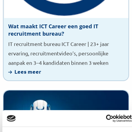
Wat maakt ICT Career een goed IT
recruitment bureau?
IT recruitment bureau ICT Career | 23+ jaar
ervaring, recruitmentvideo’s, persoonlijke
aanpak en 3–4 kandidaten binnen 3 weken
Lees meer
Lees
meer
over
AI
recruitment