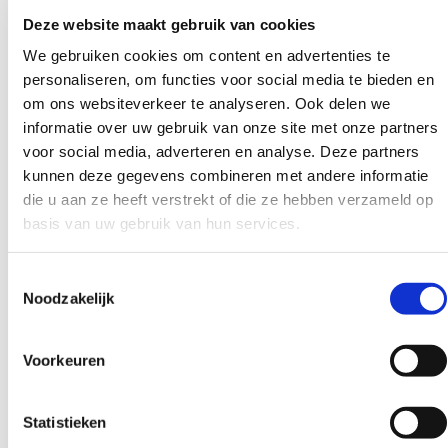
Deze website maakt gebruik van cookies
We gebruiken cookies om content en advertenties te
personaliseren, om functies voor social media te bieden en
om ons websiteverkeer te analyseren. Ook delen we
informatie over uw gebruik van onze site met onze partners
voor social media, adverteren en analyse. Deze partners
Artificiële Intelligentie (AI) Specialisten
kunnen deze gegevens combineren met andere informatie
AI recruitment
die u aan ze heeft verstrekt of die ze hebben verzameld op
basis van uw gebruik van hun services.
Lees wanneer AI in recruitment waarde
toevoegt en waarom menselijk oordeelen 23+
Toestemmingsselectie
jaren ervaring het belangrijkst blijft | ICT Career
Noodzakelijk
Lees meer
Voorkeuren
Lees
Statistieken
meer