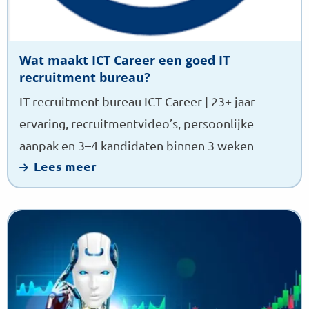
Wat maakt ICT Career een goed IT
recruitment bureau?
IT recruitment bureau ICT Career | 23+ jaar
ervaring, recruitmentvideo’s, persoonlijke
aanpak en 3–4 kandidaten binnen 3 weken
Lees meer
Lees
meer
over
AI
recruitment