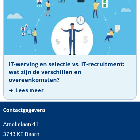
over
IT-
werving
en
selectie
vs.
IT-
recruitment:
IT-werving en selectie vs. IT-recruitment:
wat
wat zijn de verschillen en
zijn
overeenkomsten?
de
Lees meer
verschillen
en
Contactgegevens
overeenkomsten?
Amalialaan 41
3743 KE Baarn