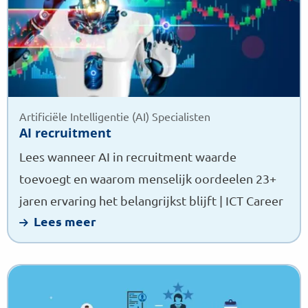
Artificiële Intelligentie (AI) Specialisten
AI recruitment
Lees wanneer AI in recruitment waarde
toevoegt en waarom menselijk oordeelen 23+
jaren ervaring het belangrijkst blijft | ICT Career
Lees meer
Lees
meer