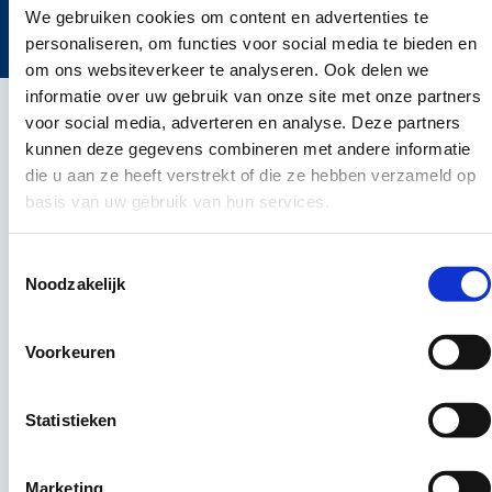
©2024 ICT Career werving en selectie ICT
We gebruiken cookies om content en advertenties te
Cookies
Privacy policy
Disclaimer
personaliseren, om functies voor social media te bieden en
om ons websiteverkeer te analyseren. Ook delen we
informatie over uw gebruik van onze site met onze partners
voor social media, adverteren en analyse. Deze partners
kunnen deze gegevens combineren met andere informatie
die u aan ze heeft verstrekt of die ze hebben verzameld op
basis van uw gebruik van hun services.
Toestemmingsselectie
Noodzakelijk
Voorkeuren
Statistieken
Marketing