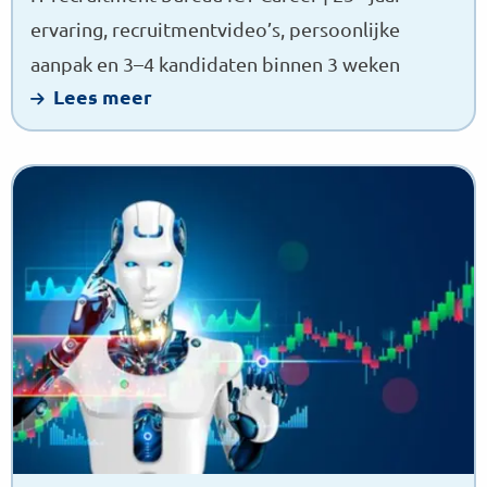
ervaring, recruitmentvideo’s, persoonlijke
aanpak en 3–4 kandidaten binnen 3 weken
Lees meer
Lees
meer
over
AI
recruitment