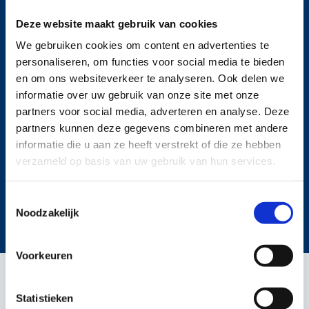
Lokale werving & selectie:
Deze website maakt gebruik van cookies
We gebruiken cookies om content en advertenties te
personaliseren, om functies voor social media te bieden
Diensten
en om ons websiteverkeer te analyseren. Ook delen we
informatie over uw gebruik van onze site met onze
partners voor social media, adverteren en analyse. Deze
partners kunnen deze gegevens combineren met andere
Voor professionals
informatie die u aan ze heeft verstrekt of die ze hebben
verzameld op basis van uw gebruik van hun services.
Snelle navigatie
Toestemmingsselectie
©2024 ICT Career werving en selectie ICT
Noodzakelijk
Cookies
Privacy policy
Disclaimer
Voorkeuren
Statistieken