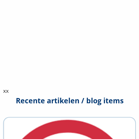
xx
Recente artikelen / blog items
Lees
meer
over