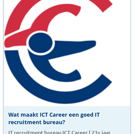
Wat
maakt
ICT
Career
een
goed
IT
recruitment
bureau?
Wat maakt ICT Career een goed IT
recruitment bureau?
IT recruitment bureau ICT Career | 23+ jaar