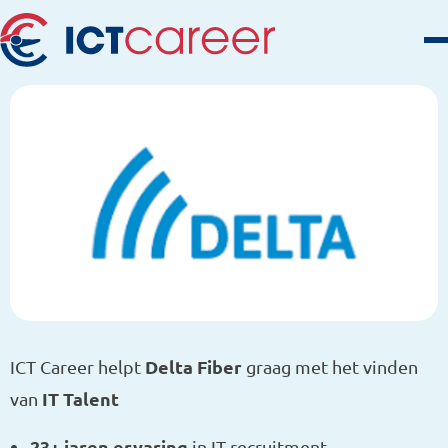
Delta Fiber
ICT Career helpt
graag met het vinden
IT Talent
van
23+ jaren ervaring
in IT recruitment