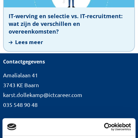
IT-
recruitment:
IT-werving en selectie vs. IT-recruitment:
wat
wat zijn de verschillen en
zijn
overeenkomsten?
de
Lees meer
verschillen
en
Contactgegevens
overeenkomsten?
Amalialaan 41
3743 KE Baarn
karst.dollekamp@ictcareer.com
035 548 90 48
Werving van specialisten