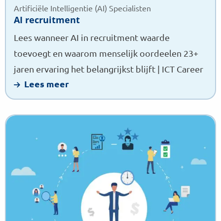
Artificiële Intelligentie (AI) Specialisten
AI recruitment
Lees wanneer AI in recruitment waarde
toevoegt en waarom menselijk oordeelen 23+
jaren ervaring het belangrijkst blijft | ICT Career
Lees meer
Lees
meer
over
IT-
werving
en
selectie
vs.