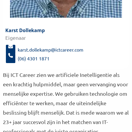
Karst Dollekamp
Meer
Eigenaar
informatie
over:
karst.dollekamp@ictcareer.com
Karst
S
(06) 4301 1871
t
Dollekamp
B
u
e
Bij ICT Career zien we artificiele Inetelligentie als
u
l
r
een krachtig hulpmiddel, maar geen vervanging voor
K
e
a
menselijke expertise. We gebruiken technologie om
e
r
n
efficiënter te werken, maar de uiteindelijke
s
e
t
beslissing blijft menselijk. Dat is mede waarom we al
-
D
m
23+ jaar succesvol zijn in het matchen van IT-
o
a
l
professionals met de juiste organisaties.