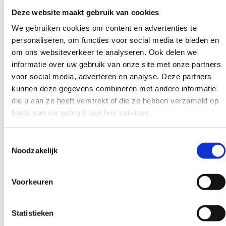
De juiste balans tussen mens en AI in
Deze website maakt gebruik van cookies
IT-werving
We gebruiken cookies om content en advertenties te
personaliseren, om functies voor social media te bieden en
AI heeft zeker zijn plaats in IT-werving. Het:
om ons websiteverkeer te analyseren. Ook delen we
informatie over uw gebruik van onze site met onze partners
verbetert de content voor vacatureteksten en
voor social media, adverteren en analyse. Deze partners
content voor social media
kunnen deze gegevens combineren met andere informatie
die u aan ze heeft verstrekt of die ze hebben verzameld op
versnelt en verbetert het identificeren van
basis van uw gebruik van hun services.
mogelijk passende kandidaten
verbetert de efficiëntie van het
Toestemmingsselectie
Noodzakelijk
recruitmentproces
De interactie met kandidaten en opdrachtgevers,
Voorkeuren
evenals de uiteindelijke beslissing bij executive IT-
rollen, blijft bij ICT Career een menselijke rol – niet
Statistieken
een taak die door een algoritme kan worden