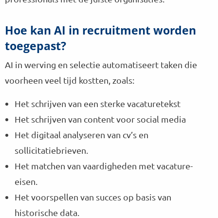
i
l
l
e
n
Hoe kan AI in recruitment worden
k
a
a
toegepast?
a
m
r
p
AI in werving en selectie automatiseert taken die
K
a
voorheen veel tijd kostten, zoals:
r
s
Het schrijven van een sterke vacaturetekst
t
Het schrijven van content voor social media
D
o
Het digitaal analyseren van cv’s en
l
sollicitatiebrieven.
l
e
Het matchen van vaardigheden met vacature-
k
eisen.
a
m
Het voorspellen van succes op basis van
p
historische data.