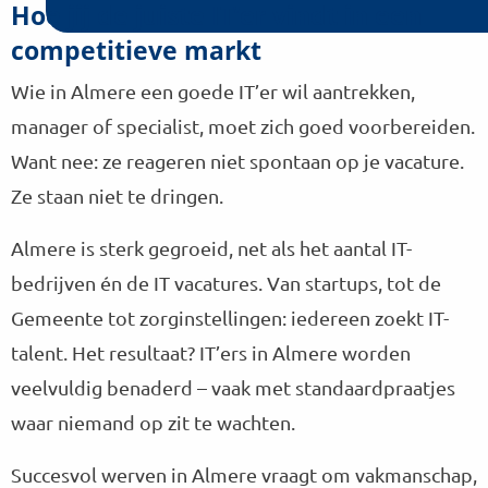
n
Hoe jij de juiste IT’er vindt in een
k
a
a
competitieve markt
a
m
r
p
Wie in Almere een goede IT’er wil aantrekken,
K
a
manager of specialist, moet zich goed voorbereiden.
r
Want nee: ze reageren niet spontaan op je vacature.
s
Ze staan niet te dringen.
t
D
o
Almere is sterk gegroeid, net als het aantal IT-
l
bedrijven én de IT vacatures. Van startups, tot de
l
e
Gemeente tot zorginstellingen: iedereen zoekt IT-
k
talent. Het resultaat? IT’ers in Almere worden
a
veelvuldig benaderd – vaak met standaardpraatjes
m
p
waar niemand op zit te wachten.
Succesvol werven in Almere vraagt om vakmanschap,