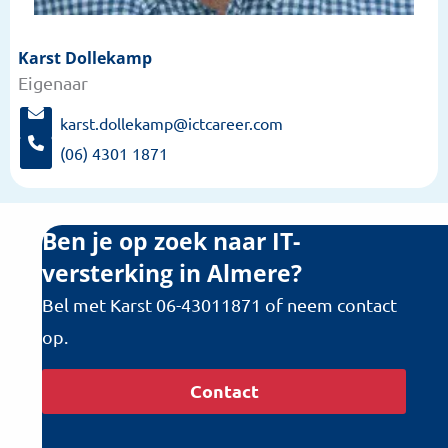
Karst Dollekamp
Meer
Eigenaar
informatie
over:
karst.dollekamp@ictcareer.com
Karst
S
(06) 4301 1871
t
Dollekamp
B
u
e
u
l
r
Ben je op zoek naar IT-
K
e
a
versterking in Almere?
e
r
n
Bel met Karst 06-43011871 of neem contact
s
e
t
op.
-
D
m
o
a
Contact
l
i
l
l
e