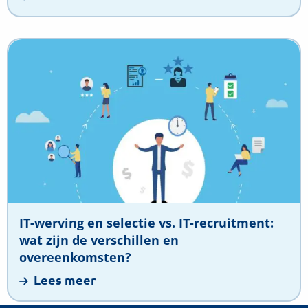
Lees
meer
over
IT-
werving
en
selectie
vs.
IT-
recruitment:
IT-werving en selectie vs. IT-recruitment:
wat
wat zijn de verschillen en
zijn
overeenkomsten?
de
Lees meer
verschillen
en