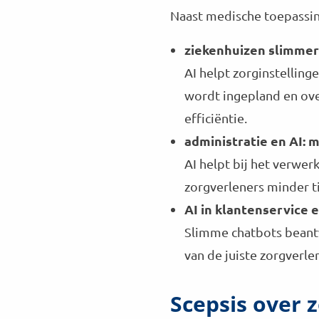
Naast medische toepassin
ziekenhuizen slimmer
AI helpt zorginstellin
wordt ingepland en ov
efficiëntie.
administratie en AI:
AI helpt bij het verwe
zorgverleners minder ti
AI in klantenservice e
Slimme chatbots beantw
van de juiste zorgverl
Scepsis over z