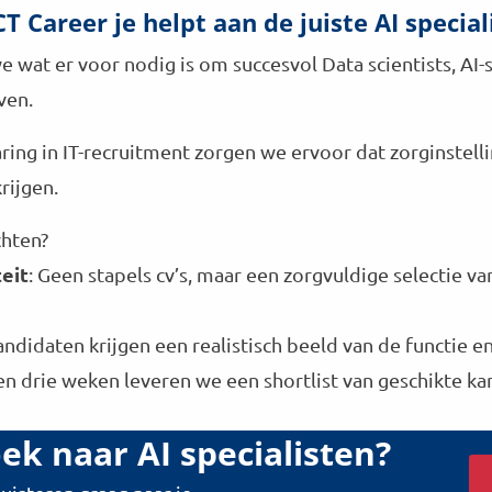
CT Career je helpt aan de juiste AI special
e wat er voor nodig is om succesvol Data scientists, AI
ven.
ring in IT-recruitment zorgen we ervoor dat zorginstell
rijgen.
chten?
eit
: Geen stapels cv’s, maar een zorgvuldige selectie va
andidaten krijgen een realistisch beeld van de functie e
en drie weken leveren we een shortlist van geschikte ka
ek naar AI specialisten?