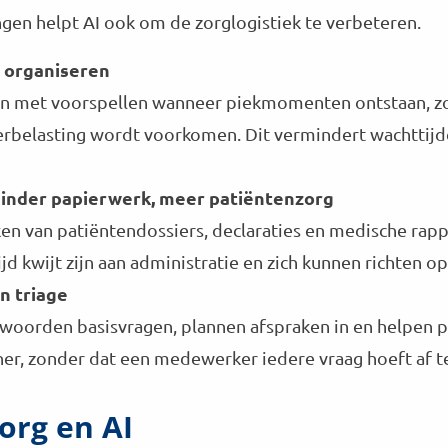
gen helpt AI ook om de zorglogistiek te verbeteren.
 organiseren
gen met voorspellen wanneer piekmomenten ontstaan, z
erbelasting wordt voorkomen. Dit vermindert wachttijd
 minder papierwerk, meer patiëntenzorg
rken van patiëntendossiers, declaraties en medische ra
jd kwijt zijn aan administratie en zich kunnen richten o
n triage
oorden basisvragen, plannen afspraken in en helpen p
ener, zonder dat een medewerker iedere vraag hoeft af t
org en AI