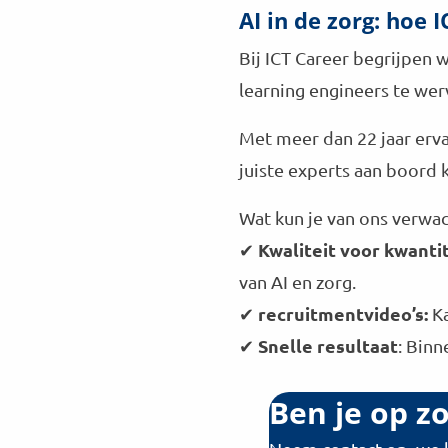
AI in de zorg: hoe I
Bij ICT Career begrijpen w
learning engineers te wer
Met meer dan 22 jaar erva
juiste experts aan boord k
Wat kun je van ons verwa
Kwaliteit voor kwantit
✔
van AI en zorg.
recruitmentvideo’s:
✔
K
Snelle resultaat
✔
: Binn
Ben je op zo