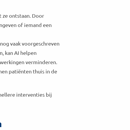
t ze ontstaan. Door
aangeven of iemand een
t nog vaak voorgeschreven
n, kan AI helpen
ijwerkingen verminderen.
en patiënten thuis in de
llere interventies bij
n