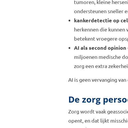
tumoren, kleine hersen
ondersteunen sneller e
kankerdetectie op ce
herkennen die kunnen wi
betekent vroegere opsp
AI als second opinion
miljoenen medische dos
zorg een extra zekerhe
AI is geen vervanging van
De zorg perso
Zorg wordt vaak geassoci
opent, en dat lijkt missc