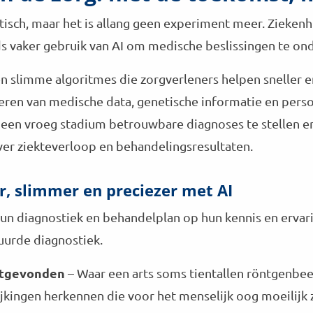
istisch, maar het is allang geen experiment meer. Ziekenh
 vaker gebruik van AI om medische beslissingen te on
en slimme algoritmes die zorgverleners helpen sneller 
ren van medische data, genetische informatie en perso
 een vroeg stadium betrouwbare diagnoses te stellen 
ver ziekteverloop en behandelingsresultaten.
er, slimmer en preciezer met AI
un diagnostiek en behandelplan op hun kennis en ervari
uurde diagnostiek.
itgevonden
– Waar een arts soms tientallen röntgenbe
jkingen herkennen die voor het menselijk oog moeilijk 