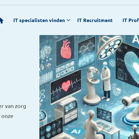
IT specialisten vinden
IT Recruitment
IT Pro
er van zorg
I onze