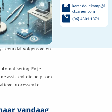
over:
karst.dollekamp@i
Karst
ctcareer.com
S
Dollekamp
(06) 4301 1871
t
B
u
e
u
l
r
K
e
a
ysteem dat volgens velen
e
r
n
s
e
t
-
D
utomatisering. En je
m
o
imme assistent die helpt om
a
l
i
l
ratieve processen te
l
e
n
k
a
a
a
m
 maar vandaag
r
p