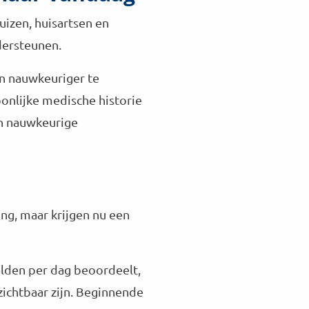
K
uizen, huisartsen en
a
r
dersteunen.
s
t
en nauwkeuriger te
D
onlijke medische historie
o
l
en nauwkeurige
l
e
k
a
m
p
ng, maar krijgen nu een
elden per dag beoordeelt,
zichtbaar zijn. Beginnende