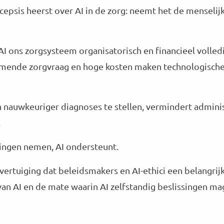
 scepsis heerst over AI in de zorg: neemt het de menseli
 AI ons zorgsysteem organisatorisch en financieel volled
emende zorgvraag en hoge kosten maken technologische
en nauwkeuriger diagnoses te stellen, vermindert admini
.
singen nemen, AI ondersteunt.
overtuiging dat beleidsmakers en AI-ethici een belangrij
an AI en de mate waarin AI zelfstandig beslissingen m