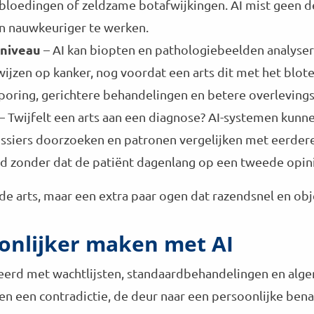
bloedingen of zeldzame botafwijkingen. AI mist geen de
n nauwkeuriger te werken.
lniveau
– AI kan biopten en pathologiebeelden analyser
jzen op kanker, nog voordat een arts dit met het blote
oring, gerichtere behandelingen en betere overleving
– Twijfelt een arts aan een diagnose? AI-systemen kun
siers doorzoeken en patronen vergelijken met eerdere 
id zonder dat de patiënt dagenlang op een tweede opini
 de arts, maar een extra paar ogen dat razendsnel en obj
onlijker maken met AI
eerd met wachtlijsten, standaardbehandelingen en algem
hien een contradictie, de deur naar een persoonlijke ben